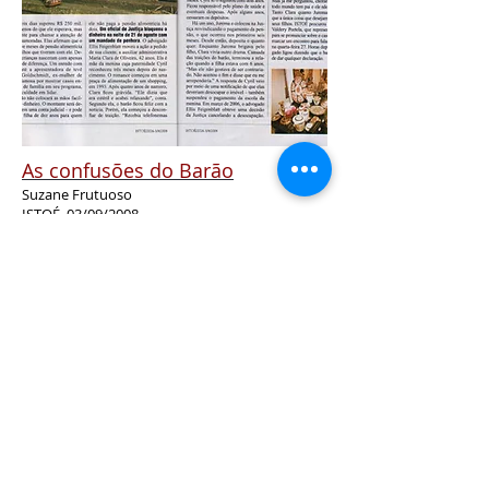
As confusões do Barão
Suzane Frutuoso
ISTOÉ, 03/09/2008
Cyril von Goldschmidt-Rothschild leiloou peças de família
para levantar dinheiro e despertou a ira das mães dos filhos
dele, que estão sem receber pensão.
© Copyright
2006-2025
. FEIGENBLATT, Sociedade de
Advogados. Todos os direitos reservados.
OAB/SP 13512 CNPJ 14.801.343/0001-60.