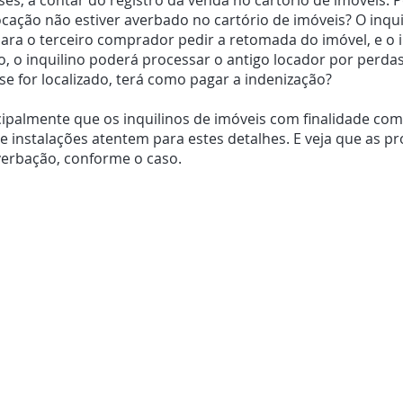
es, a contar do registro da venda no cartório de imóveis. P
ocação não estiver averbado no cartório de imóveis? O inqui
ara o terceiro comprador pedir a retomada do imóvel, e o 
so, o inquilino poderá processar o antigo locador por perda
se for localizado, terá como pagar a indenização?
ipalmente que os inquilinos de imóveis com finalidade com
 instalações atentem para estes detalhes. E veja que as pr
erbação, conforme o caso.
funcionários
Direitos dos portadores de necessidades 