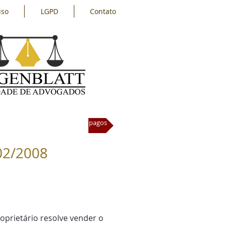
uso
LGPD
Contato
especiais em estacionamentos pagos
/02/2008
oprietário resolve vender o