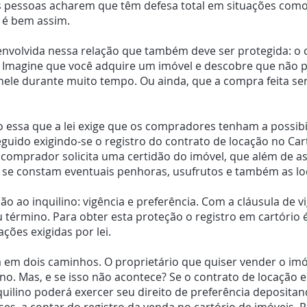
 pessoas acharem que têm defesa total em situações como 
 é bem assim.
 envolvida nessa relação que também deve ser protegida: 
 Imagine que você adquire um imóvel e descobre que não 
nele durante muito tempo. Ou ainda, que a compra feita se
o essa que a lei exige que os compradores tenham a possibi
eguido exigindo-se o registro do contrato de locação no Car
 o comprador solicita uma certidão do imóvel, que além de 
la se constam eventuais penhoras, usufrutos e também as l
ão ao inquilino: vigência e preferência. Com a cláusula de 
eu término. Para obter esta proteção o registro em cartório
ções exigidas por lei.
a em dois caminhos. O proprietário que quiser vender o imó
ino. Mas, e se isso não acontece? Se o contrato de locação 
nquilino poderá exercer seu direito de preferência deposita