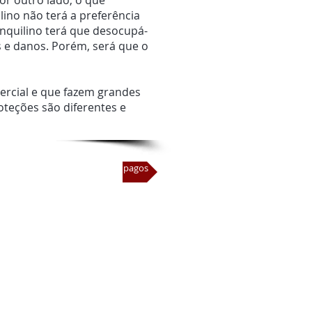
or outro lado, o que
lino não terá a preferência
inquilino terá que desocupá-
s e danos. Porém, será que o
ercial e que fazem grandes
oteções são diferentes e
especiais em estacionamentos pagos